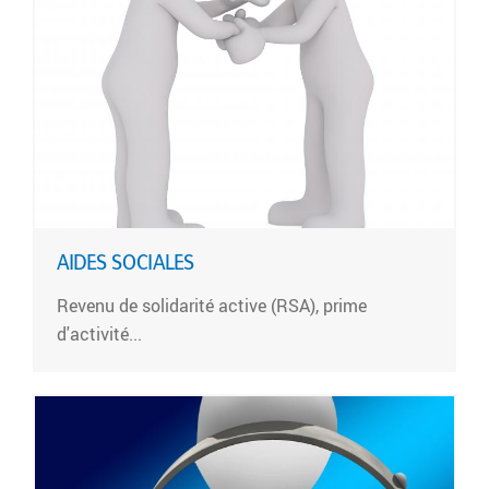
a
d
u
e
x
r
a
u
c
o
n
t
e
AIDES SOCIALES
n
Revenu de solidarité active (RSA), prime
u
d'activité...