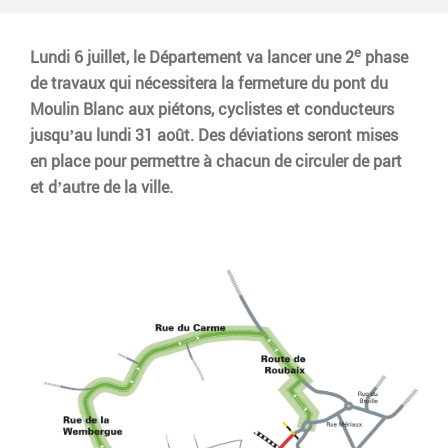
a
d
u
e
e
x
Lundi 6 juillet, le Département va lancer une 2
phase
r
de travaux qui nécessitera la fermeture du pont du
a
Moulin Blanc aux piétons, cyclistes et conducteurs
u
jusqu’au lundi 31 août. Des déviations seront mises
c
en place pour permettre à chacun de circuler de part
o
et d’autre de la ville.
n
t
e
n
u