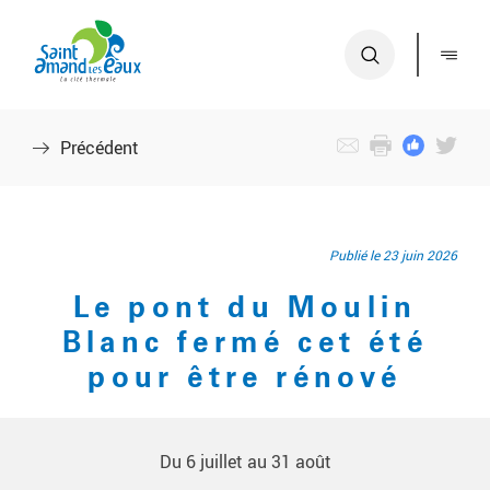
S
A
a
c
i
c
n
é
t
d
Précédent
-
e
A
r
m
a
a
u
Publié le 23 juin 2026
n
m
d
e
Le pont du Moulin
-
n
Blanc fermé cet été
L
u
pour être rénové
e
A
s
c
-
c
Du 6 juillet au 31 août
E
é