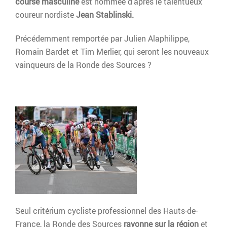
a
course masculine
est nommée d'après le talentueux
d
u
coureur nordiste
Jean Stablinski.
e
x
r
Précédemment remportée par Julien Alaphilippe,
a
Romain Bardet et Tim Merlier, qui seront les nouveaux
u
vainqueurs de la Ronde des Sources ?
c
o
n
t
e
n
u
Seul critérium cycliste professionnel des Hauts-de-
France, la Ronde des Sources
rayonne sur la région
et