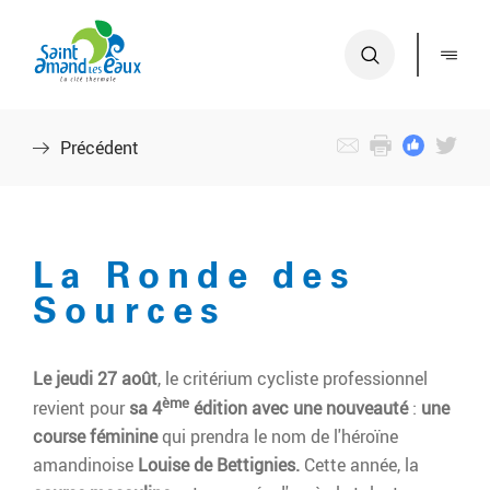
S
A
a
c
i
c
n
é
t
d
Précédent
-
e
A
r
m
a
a
u
n
La Ronde des
m
d
e
Sources
-
n
L
u
Le jeudi 27 août
, le critérium cycliste professionnel
e
A
ème
s
revient pour
sa 4
édition avec une nouveauté
:
une
c
-
course féminine
qui prendra le nom de l'héroïne
c
E
amandinoise
Louise de Bettignies.
Cette année, la
é