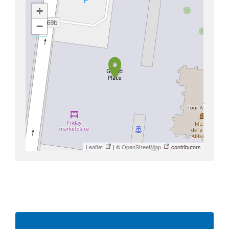
+
−
Leaflet
| ©
OpenStreetMap
contributors