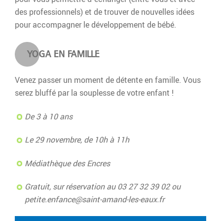
a
d
des professionnels) et de trouver de nouvelles idées
u
e
pour accompagner le développement de bébé.
x
r
a
YOGA EN FAMILLE
u
c
o
Venez passer un moment de détente en famille. Vous
n
serez bluffé par la souplesse de votre enfant !
t
De 3 à 10 ans
e
n
Le 29 novembre, de 10h à 11h
u
Médiathèque des Encres
Gratuit, sur réservation au 03 27 32 39 02
ou
petite.enfance@saint-amand-les-eaux.fr