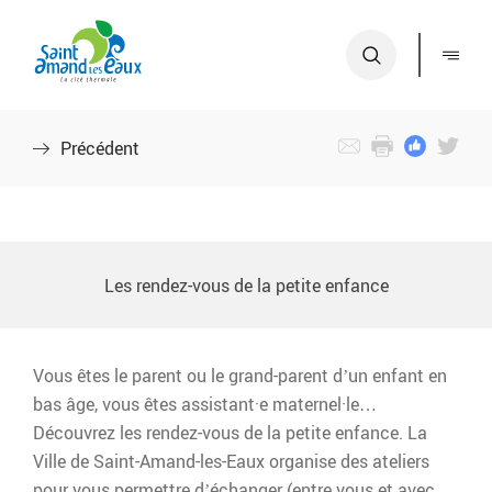
S
A
a
c
i
c
n
é
t
d
Précédent
-
e
A
r
m
a
a
u
n
m
Les rendez-vous de la petite enfance
d
e
-
n
L
u
Vous êtes le parent ou le grand-parent d’un enfant en
e
A
bas âge, vous êtes assistant·e maternel·le…
s
c
Découvrez les rendez-vous de la petite enfance. La
-
c
Ville de Saint-Amand-les-Eaux organise des ateliers
E
é
pour vous permettre d’échanger (entre vous et avec