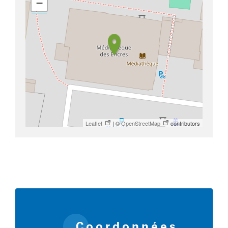
−
Leaflet
| ©
OpenStreetMap
contributors
Coordonnées